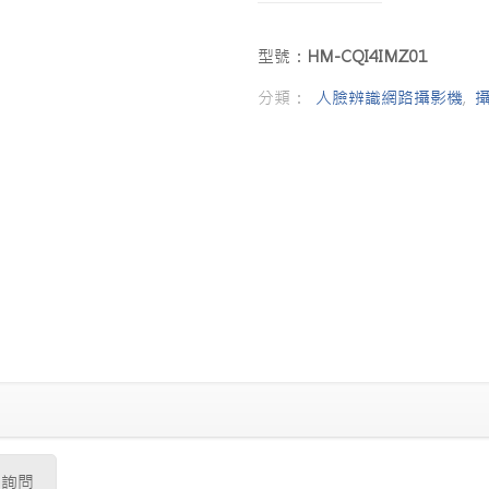
型號：
HM-CQI4IMZ01
分類：
人臉辨識網路攝影機
,
品詢問