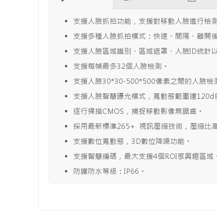
支援人臉抓拍功能，支援對移動人臉進行檢
支援多種人臉抓拍模式：快速、間隔、離開
支援人臉區域識別、區域遮罩、人臉ID統計
支援每幀最多32個人臉檢測。
支援人臉30*30-500*500像素之間的人臉檢
支援人臉智慧曝光模式，寬動態範圍達120
逐行掃描CMOS，捕捉移動影像無鋸齒。
採用最新標準265+ 視訊壓縮技術，壓縮比
支援數位寬動態，3D數位降噪功能。
支援智慧編碼，最大支援4個ROI感興趣區域
防護防水等級：IP66。