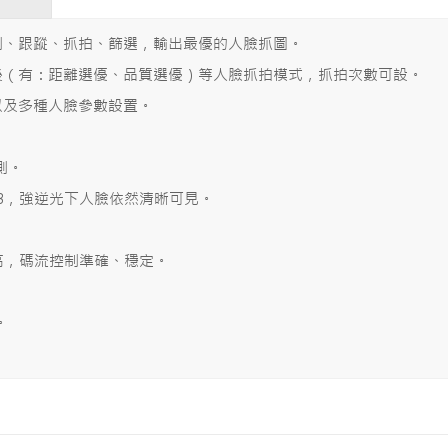
測、跟蹤、抓拍、篩選，輸出最優的人臉抓圖。
後（有：距離選優、品質選優）等人臉抓拍模式，抓拍次數可設。
以及多種人臉參數設置。
測。
dB，強逆光下人臉依然清晰可見。
高，碼流控制準確、穩定。
。