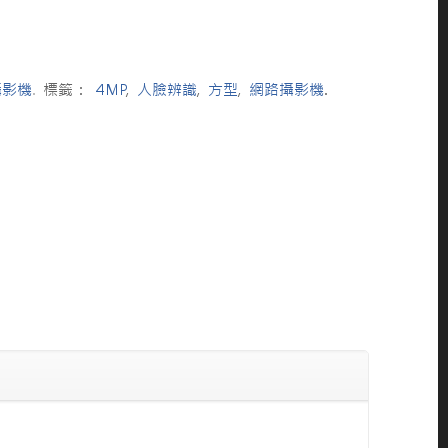
攝影機
.
標籤：
4MP
,
人臉辨識
,
方型
,
網路攝影機
.