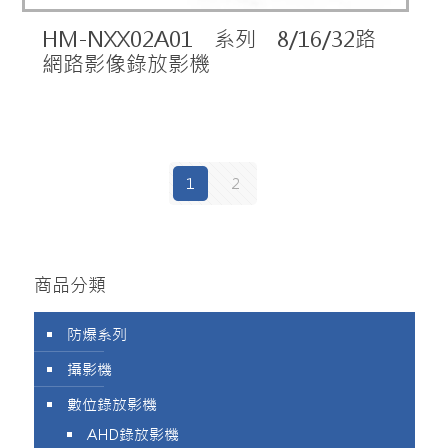
HM-NXX02A01 系列 8/16/32路
網路影像錄放影機
1
2
商品分類
防爆系列
攝影機
數位錄放影機
AHD錄放影機