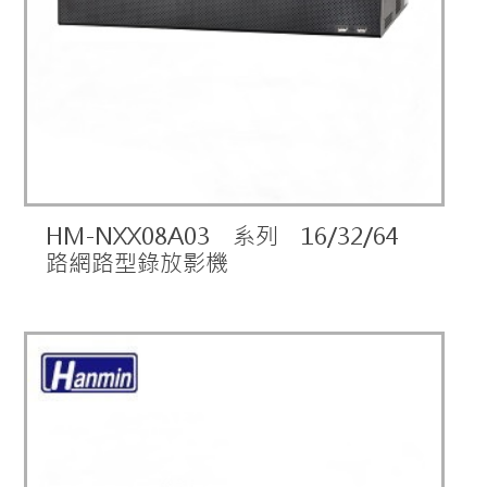
HM-NXX08A03 系列 16/32/64
路網路型錄放影機