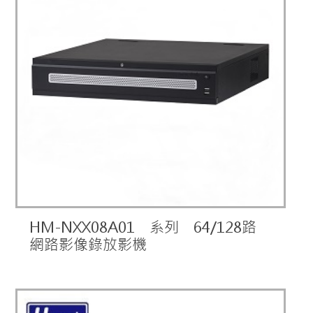
HM-NXX08A01 系列 64/128路
網路影像錄放影機