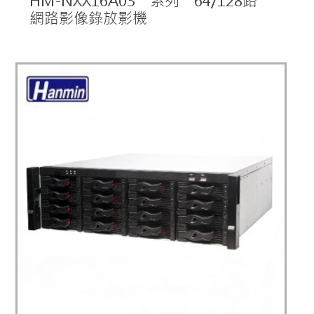
HM-NXX16A03 系列 64/128路
網路影像錄放影機