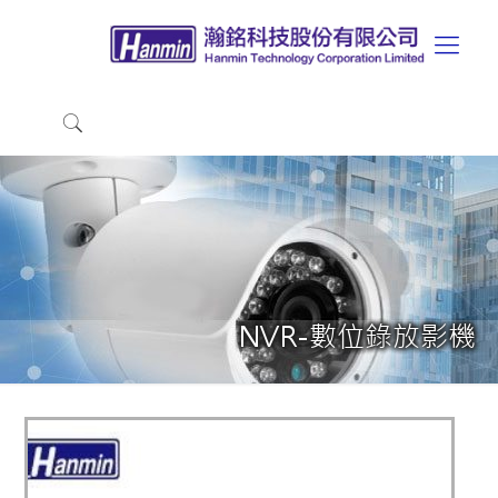
NVR-數位錄放影機