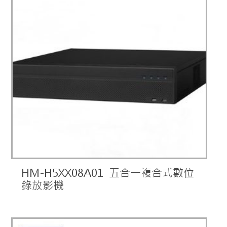
HM-H5XX08A01 五合一複合式數位
錄放影機