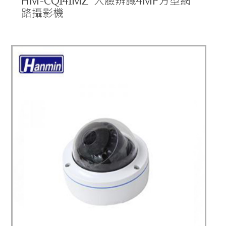
HM-CQI4IMZ 人臉辨識4MP方型網
路攝影機