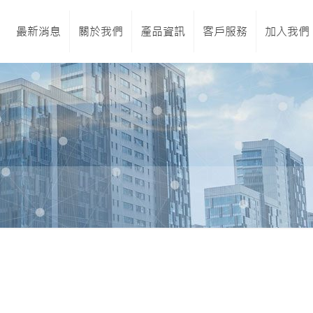
最新消息
關於我們
產品資訊
客戶服務
加入我們