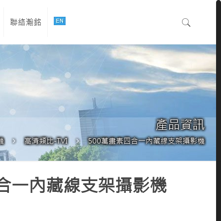
聯絡瀚銘
產品資訊
機
高清類比-TVI
500萬畫素四合一內藏線支架攝影機
四合一內藏線支架攝影機