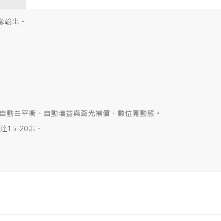
影像輸出。
制、自動白平衡、自動增益與背光補償、數位寬動態。
達15-20米。