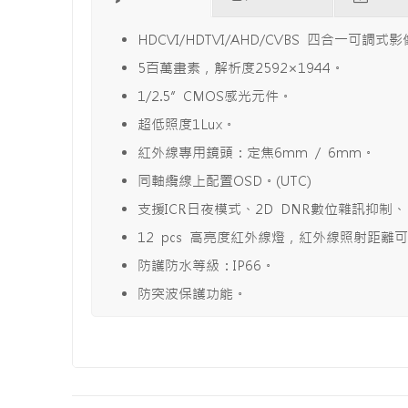
HDCVI/HDTVI/AHD/CVBS 四合一可調式
5百萬畫素，解析度2592×1944。
1/2.5” CMOS感光元件。
超低照度1Lux。
紅外線專用鏡頭：定焦6mm / 6mm。
同軸纜線上配置OSD。(UTC)
支援ICR日夜模式、2D DNR數位雜訊抑
12 pcs 高亮度紅外線燈，紅外線照射距離可
防護防水等級：IP66。
防突波保護功能。