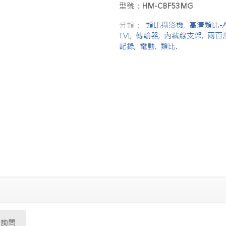
型號：
HM-CBF53MG
分類：
類比攝影機
,
高清類比-A
TVI
,
傳輸器
,
內藏線支架
,
兩百
記錄
,
電動
,
類比
.
品詢問