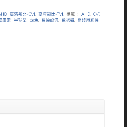
HD
,
高清類比-CVI
,
高清類比-TVI
.
標籤：
AHD
,
CVI
,
萬畫素
,
半球型
,
定焦
,
監控設備
,
監視器
,
網路攝影機
,