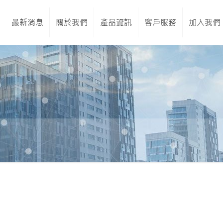
最新消息
關於我們
產品資訊
客戶服務
加入我們