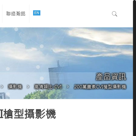
聯絡瀚銘
產品資訊
攝影機
高清類比-CVI
200萬畫素CVI槍型攝影機
VI槍型攝影機