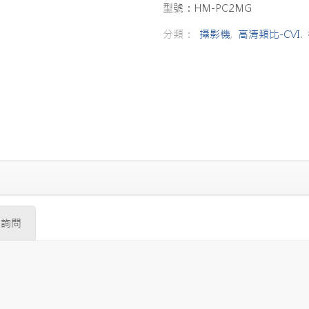
型號：HM-PC2MG
分類：
攝影機
,
高清類比-CVI
.
品詢問
。