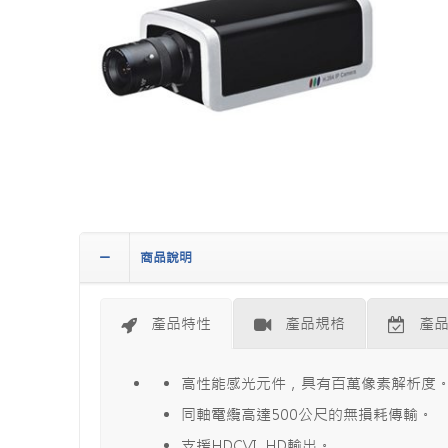
商品說明
產品特性
產品規格
產
高性能感光元件，具有百萬像素解析度
同軸電纜高達500公尺的無損耗傳輸。
支援HDCVI HD輸出。