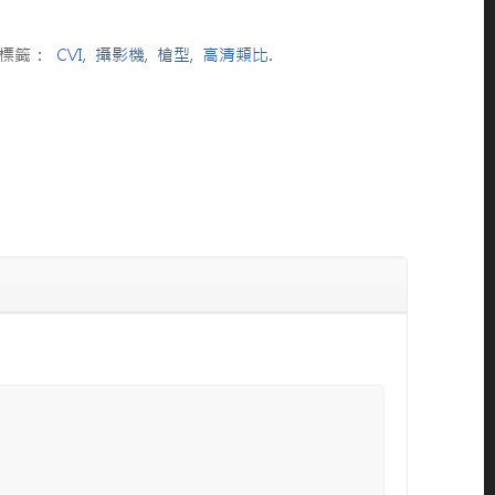
標籤：
CVI
,
攝影機
,
槍型
,
高清類比
.