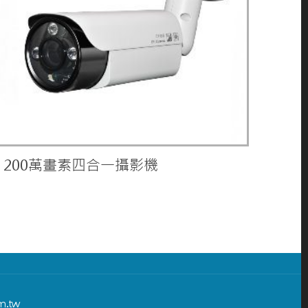
200萬畫素四合一攝影機
m.tw