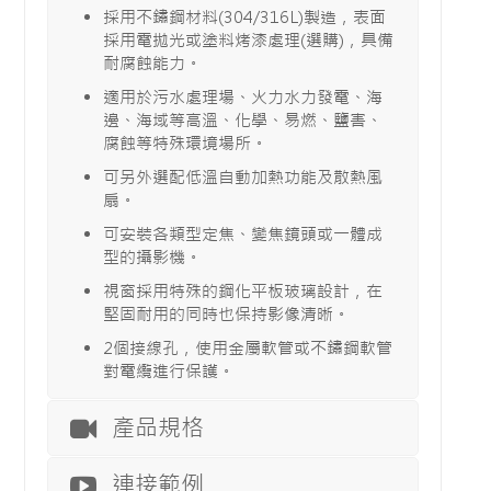
採用不鏽鋼材料(304/316L)製造，表面
採用電拋光或塗料烤漆處理(選購)，具備
耐腐蝕能力。
適用於污水處理場、火力水力發電、海
邊、海域等高溫、化學、易燃、鹽害、
腐蝕等特殊環境場所。
可另外選配低溫自動加熱功能及散熱風
扇。
可安裝各類型定焦、變焦鏡頭或一體成
型的攝影機。
視窗採用特殊的鋼化平板玻璃設計，在
堅固耐用的同時也保持影像清晰。
2個接線孔，使用金屬軟管或不鏽鋼軟管
對電纜進行保護。
產品規格
連接範例