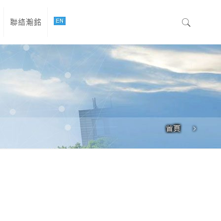
聯絡瀚銘
首頁