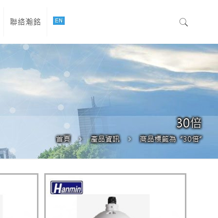
聯絡瀚銘
30倍
首頁
產品資訊
商品標籤為 “30倍”