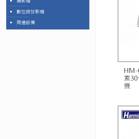
攝影機
數位錄放影機
周邊設備
HM-
素3
機