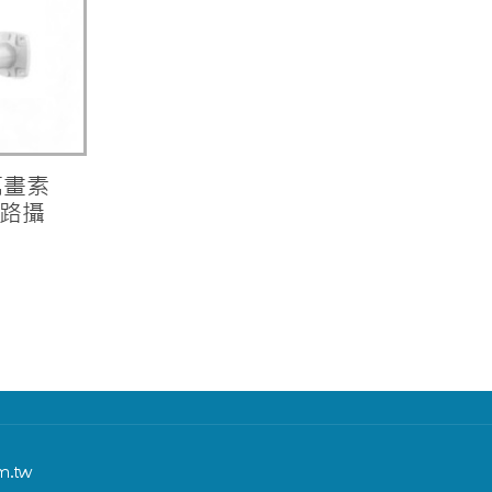
0萬畫素
網路攝
m.tw