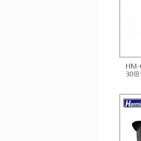
HM-
30