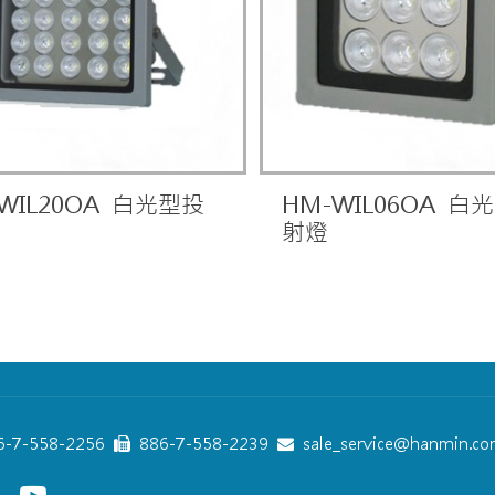
WIL20OA 白光型投
HM-WIL06OA 白
射燈
-7-558-2256
886-7-558-2239
sale_service@hanmin.co