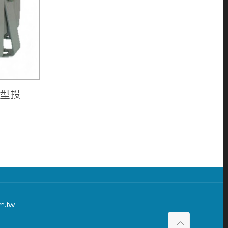
光型投
m.tw