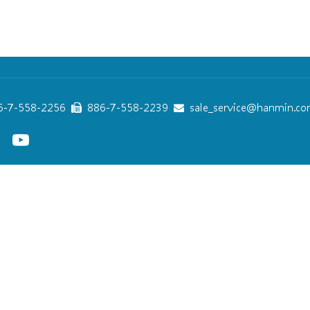
-7-558-2256
886-7-558-2239
sale_service@hanmin.co