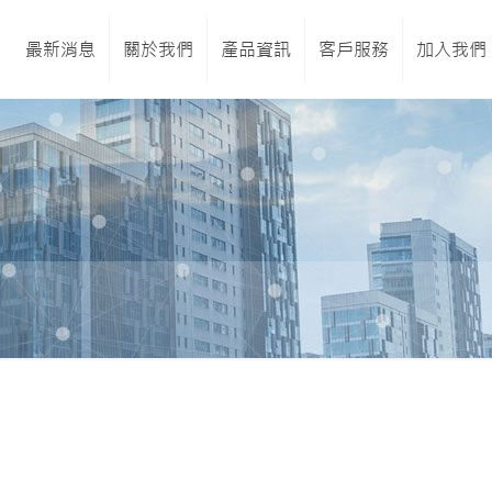
最新消息
關於我們
產品資訊
客戶服務
加入我們